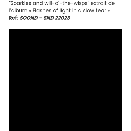
“Sparkles and will-o’-the-wisps” extrait de
l’album « Flashes of light in a slow tear »
Ref:
SOOND – SND 22023