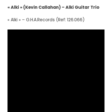
« Alki » (Kevin Callahan) – Alki Guitar Trio
« Alki » – G.H.A.Records (Ref: 126.066)