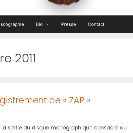
iscographie
Bio
Presse
Contact
e 2011
egistrement de « ZAP »
la sortie du disque monographique consacré au