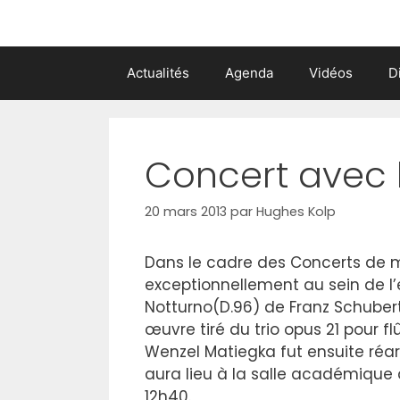
Actualités
Agenda
Vidéos
D
Concert avec 
20 mars 2013
par
Hughes Kolp
Dans le cadre des Concerts de mid
exceptionnellement au sein de l
Notturno(D.96) de Franz Schubert p
œuvre tiré du trio opus 21 pour f
Wenzel Matiegka fut ensuite réar
aura lieu à la salle académique d
12h40.