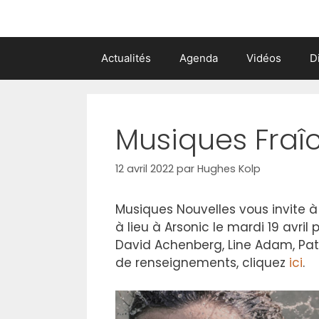
Actualités
Agenda
Vidéos
D
Musiques Fraî
12 avril 2022
par
Hughes Kolp
Musiques Nouvelles vous invite à
à lieu à Arsonic le mardi 19 avr
David Achenberg, Line Adam, Patr
de renseignements, cliquez
ici
.